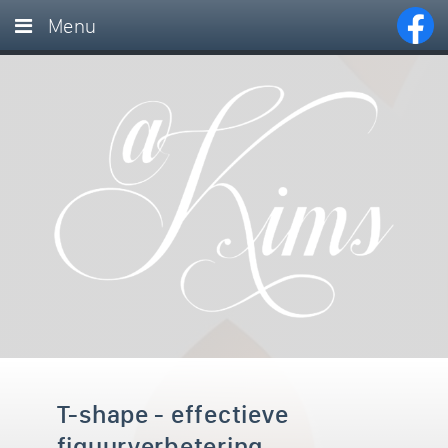
Menu
Home
Behandelingen
Maak een afspraak
Contact
T-shape - effectieve
figuurverbetering